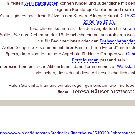
In festen
Werkstattgruppen
können Kinder und Jugendliche mit den 
eigenen Kunstprojekte planen und realisi
Aktuell gibt es noch freie Plätze in den Kursen: Bildende Kunst
Di
15:3
20:00 (ab 17 J.).
Erwachsene können sich bei den Angeboten für
Keram
Sollten Sie das Drehen an der Töpferscheibe einmal ausprobieren woll
für für Beginner*innen oder den
Drehwochenende
Wollen Sie gerne zusammen mit Ihrer Familie, Ihren Freund*innen od
töpfern, dann könnten unsere Angebote für kleine Gruppen wie
Gebu
Fortbildungen
passend sein.
Interessiert Sie politische Aktionskunst, dann kommen Sie zur
Werkstatt
Menschen, die sich auf diese Art gesellschaftlich ein
Rufen Sie einfach an und wir überlegen gemeinsam, wie Ihre Idee i
Teresa Häuser
findet!
015778866
ttp://www.wn.de/Muenster/Stadtteile/Kinderhaus/2510999-Jahresausste