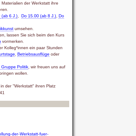
Materialien der Werkstatt ihre
eren.
0
(ab 6 J.)
,
Do 15.00 (ab 8 J.)
,
Do
ikkunst
umsehen.
en, lassen Sie sich beim den Kurs
n
vormerken.
er Kolleg*innen ein paar Stunden
rtstage
,
Betriebsausflüge
oder
 Gruppe Politik
, wir freuen uns auf
bringen wollen.
n der "Werkstatt" ihren Platz
241
llung-der-Werkstatt-fuer-