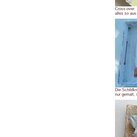
Cross-over:
alles so au
Die Schildkr
nur gemalt, 