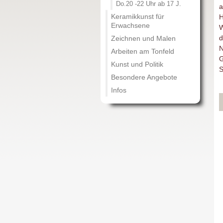
Do.20 -22 Uhr ab 17 J.
a
Keramikkunst für
H
Erwachsene
W
d
Zeichnen und Malen
N
Arbeiten am Tonfeld
G
Kunst und Politik
S
Besondere Angebote
Infos