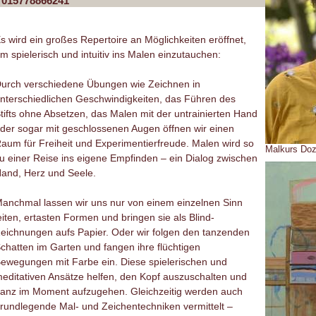
015778866241
s wird ein großes Repertoire an Möglichkeiten eröffnet,
m spielerisch und intuitiv ins Malen einzutauchen:
urch verschiedene Übungen wie Zeichnen in
nterschiedlichen Geschwindigkeiten, das Führen des
tifts ohne Absetzen, das Malen mit der untrainierten Hand
der sogar mit geschlossenen Augen öffnen wir einen
aum für Freiheit und Experimentierfreude. Malen wird so
Malkurs Doz
u einer Reise ins eigene Empfinden – ein Dialog zwischen
and, Herz und Seele.
anchmal lassen wir uns nur von einem einzelnen Sinn
eiten, ertasten Formen und bringen sie als Blind-
eichnungen aufs Papier. Oder wir folgen den tanzenden
chatten im Garten und fangen ihre flüchtigen
ewegungen mit Farbe ein. Diese spielerischen und
editativen Ansätze helfen, den Kopf auszuschalten und
anz im Moment aufzugehen. Gleichzeitig werden auch
rundlegende Mal- und Zeichentechniken vermittelt –