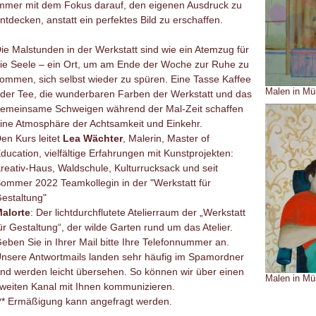
mmer mit dem Fokus darauf, den eigenen Ausdruck zu
ntdecken, anstatt ein perfektes Bild zu erschaffen.
ie Malstunden in der Werkstatt sind wie ein Atemzug für
ie Seele – ein Ort, um am Ende der Woche zur Ruhe zu
ommen, sich selbst wieder zu spüren. Eine Tasse Kaffee
Malen in Mü
der Tee, die wunderbaren Farben der Werkstatt und das
emeinsame Schweigen während der Mal-Zeit schaffen
ine Atmosphäre der Achtsamkeit und Einkehr.
en Kurs leitet
Lea Wächter
, Malerin, Master of
ducation, vielfältige Erfahrungen mit Kunstprojekten:
reativ-Haus, Waldschule, Kulturrucksack und seit
ommer 2022 Teamkollegin in der "Werkstatt für
estaltung"
alorte
: Der lichtdurchflutete Atelierraum der „Werkstatt
ür Gestaltung“, der wilde Garten rund um das Atelier.
eben Sie in Ihrer Mail bitte Ihre Telefonnummer an.
nsere Antwortmails landen sehr häufig im Spamordner
nd werden leicht übersehen. So können wir über einen
Malen in Mü
weiten Kanal mit Ihnen kommunizieren.
** Ermäßigung kann angefragt werden.