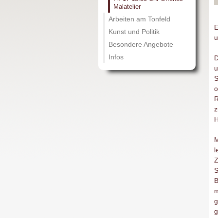
Malatelier
Arbeiten am Tonfeld
E
Kunst und Politik
u
Besondere Angebote
Infos
D
u
S
o
R
z
H
M
l
Z
S
B
m
g
g